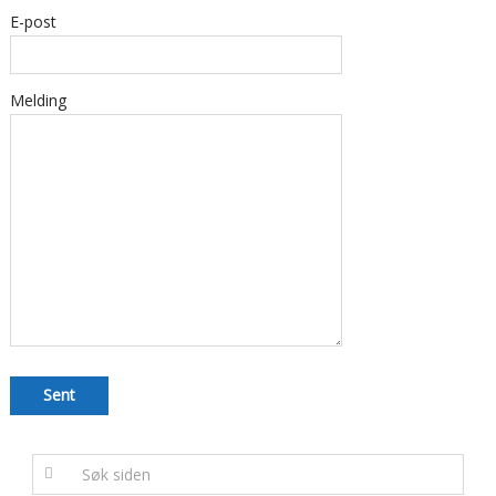
E-post
Melding