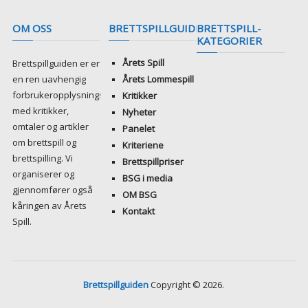
OM OSS
BRETTSPILLGUIDEN
BRETTSPILL-
KATEGORIER
Årets Spill
Brettspillguiden er er
en ren uavhengig
Årets Lommespill
forbrukeropplysningsside
Kritikker
med kritikker,
Nyheter
omtaler og artikler
Panelet
om brettspill og
Kriteriene
brettspilling. Vi
Brettspillpriser
organiserer og
BSG i media
gjennomfører også
OM BSG
kåringen av Årets
Kontakt
Spill.
Brettspillguiden
Copyright © 2026.