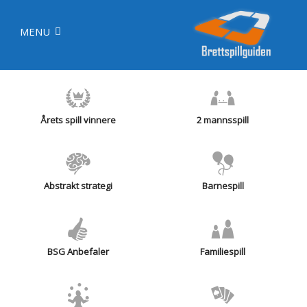
MENU
Årets spill vinnere
2 mannsspill
Abstrakt strategi
Barnespill
BSG Anbefaler
Familiespill