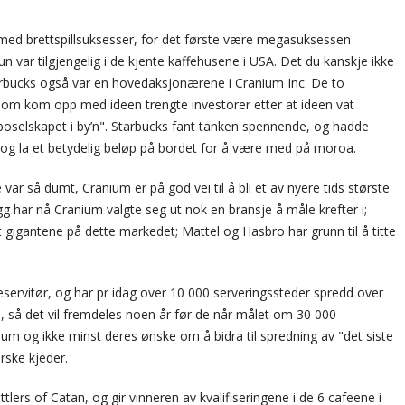
 med brettspillsuksesser, for det første være megasuksessen
n var tilgjengelig i de kjente kaffehusene i USA. Det du kanskje ikke
tarbucks også var en hovedaksjonærene i Cranium Inc. De to
som kom opp med ideen trengte investorer etter at ideen vat
naboselskapet i by’n". Starbucks fant tanken spennende, og hadde
e, og la et betydelig beløp på bordet for å være med på moroa.
e var så dumt, Cranium er på god vei til å bli et av nyere tids største
legg har nå Cranium valgte seg ut nok en bransje å måle krefter i;
gigantene på dette markedet; Mattel og Hasbro har grunn til å titte
feservitør, og har pr idag over 10 000 serveringssteder spredd over
, så det vil fremdeles noen år før de når målet om 30 000
m og ikke minst deres ønske om å bidra til spredning av "det siste
orske kjeder.
lers of Catan, og gir vinneren av kvalifiseringene i de 6 cafeene i