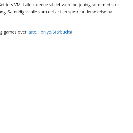
Settlers VM. I alle cafeene vil det være betjening som med stor
 gang. Samtidig vil alle som deltar i en spørreundersøkelse ha
ing games over
latte… only@Starbucks
!