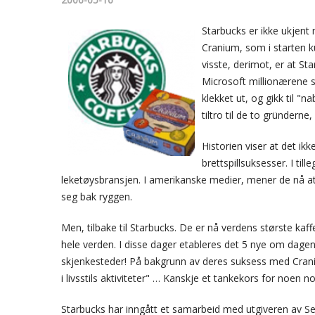
Starbucks er ikke ukjent
Cranium, som i starten ku
visste, derimot, er at S
Microsoft millionærene 
klekket ut, og gikk til "
tiltro til de to gründern
Historien viser at det ikk
brettspillsuksesser. I til
leketøysbransjen. I amerikanske medier, mener de nå at 
seg bak ryggen.
Men, tilbake til Starbucks. De er nå verdens største kaf
hele verden.
I disse dager etableres det 5 nye om dagen
skjenkesteder! På bakgrunn av deres suksess med Craniu
i livsstils aktiviteter" … Kanskje et tankekors for noen n
Starbucks har inngått et samarbeid med utgiveren av Sett