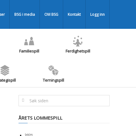
iser
BSG i media
OM BSG
Kontakt
Logg inn
Familiespill
Ferdighetspill
ategispill
Terningspill
ÅRETS LOMMESPILL
2021