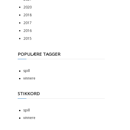
2020
2018
2017
2016
2015
POPULÆRE TAGGER
spill
vinnere
STIKKORD
spill
vinnere